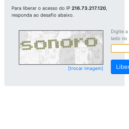
Para liberar o acesso
do IP
216.73.217.120
,
responda ao desafio abaixo.
Digite 
lado no
[trocar imagem]