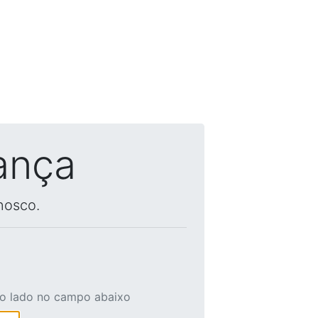
ança
nosco.
ao lado no campo abaixo