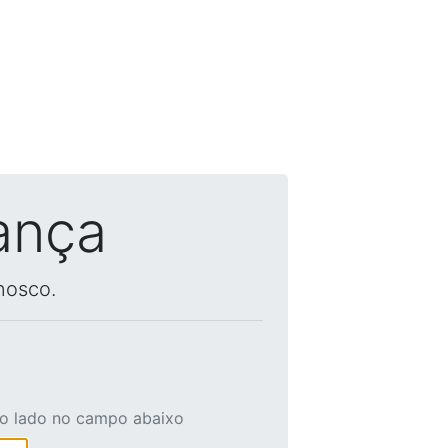
ança
nosco.
ao lado no campo abaixo