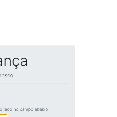
ança
nosco.
ao lado no campo abaixo