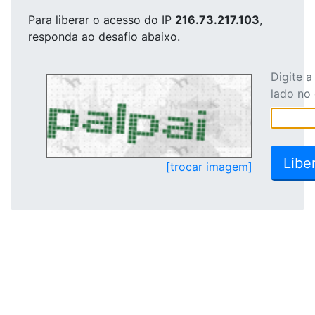
Para liberar o acesso
do IP
216.73.217.103
,
responda ao desafio abaixo.
Digite 
lado no
[trocar imagem]