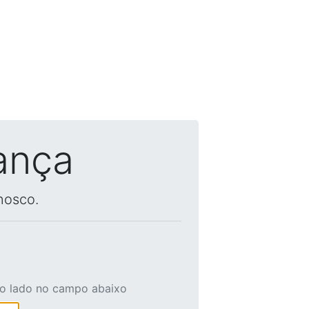
ança
nosco.
ao lado no campo abaixo