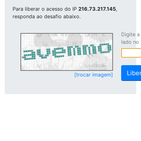
Para liberar o acesso
do IP
216.73.217.145
,
responda ao desafio abaixo.
Digite 
lado no
[trocar imagem]